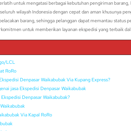
erlatih untuk mengatasi berbagai kebutuhan pengiriman barang, 
eluruh wilayah Indonesia dengan cepat dan aman khusunya peng
 pelacakan barang, sehingga pelanggan dapat memantau status p
erkomitmen untuk memberikan layanan ekspedisi yang terbaik da
rgo/LCL
pat RoRo
Ekspedisi Denpasar Waikabubak Via Kupang Express?
enai jasa Ekspedisi Denpasar Waikabubak
ui Ekspedisi Denpasar Waikabubak?
 Waikabubak
aikabubak Via Kapal RoRo
abubak