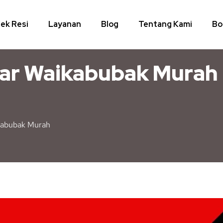
ek Resi
Layanan
Blog
Tentang Kami
Bo
sar Waikabubak Murah
kabubak Murah