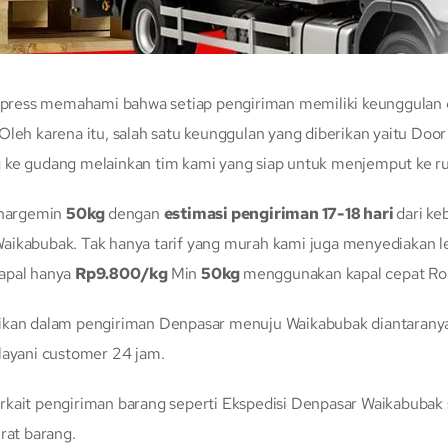
ress memahami bahwa setiap pengiriman memiliki keunggulan dan
Oleh karena itu, salah satu keunggulan yang diberikan yaitu Do
g ke gudang melainkan tim kami yang siap untuk menjemput ke 
chargemin
50kg
dengan
estimasi pengiriman 17-18 hari
dari ke
aikabubak. Tak hanya tarif yang murah kami juga menyediakan l
kapal hanya
Rp9.800/kg
Min
50kg
menggunakan kapal cepat Ro
rikan dalam pengiriman Denpasar menuju Waikabubak diantaranya
layani customer 24 jam.
rkait pengiriman barang seperti Ekspedisi Denpasar Waikabubak 
rat barang.