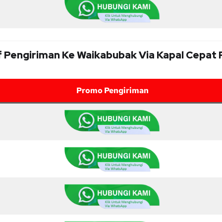
f Pengiriman Ke Waikabubak Via Kapal Cepat
Promo Pengiriman