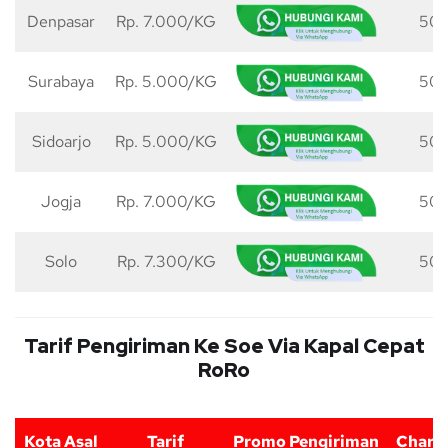
Denpasar
Rp. 7.000/KG
50 
Surabaya
Rp. 5.000/KG
50 
Sidoarjo
Rp. 5.000/KG
50 
Jogja
Rp. 7.000/KG
50 
Solo
Rp. 7.300/KG
50 
Tarif Pengiriman Ke Soe Via Kapal Cepat
RoRo
Kota Asal
Tarif
Promo Pengiriman
Charg