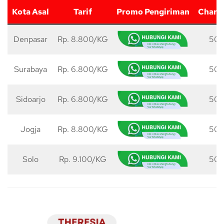
Kota Asal
Tarif
Promo Pengiriman
Charg
Denpasar
Rp. 8.800/KG
50 
Surabaya
Rp. 6.800/KG
50 
Sidoarjo
Rp. 6.800/KG
50 
Jogja
Rp. 8.800/KG
50 
Solo
Rp. 9.100/KG
50 