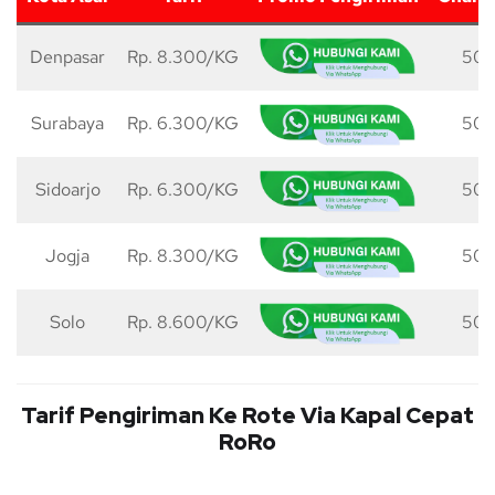
Denpasar
Rp. 8.300/KG
50 
Surabaya
Rp. 6.300/KG
50 
Sidoarjo
Rp. 6.300/KG
50 
Jogja
Rp. 8.300/KG
50 
Solo
Rp. 8.600/KG
50 
Tarif Pengiriman Ke Rote Via Kapal Cepat
RoRo