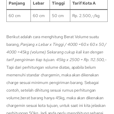
Panjang
Lebar
Tinggi
Tarif Kota A
60 cm
60 cm
50 cm
Rp. 2.500,-/kg
Berikut adalah cara menghitung Berat Volume suatu
barang,
Panjang x Lebar x Tinggi / 4000
=60 x 60 x 50 /
4000
=45kg (volume)
Sekarang cukup kali kan dengan
tarif pengiriman tiap tujuan.
45kg x 2500 = Rp. 112.500,-
Tapi dari perhitungan volume diatas, apabila belum
memenuhi standar chargemin, maka akan dikenakan
charge sesuai minimum pengiriman barang. Sebagai
contoh, setelah dihitung sesuai rumus perhitungan
volume,berat barang hanya 45kg, maka akan dikenakan
chargemin sesuai kota tujuan, untuk saat ini kita jelaskan
perhitungan 50kg Jadi anda perlu menghitung sebagai