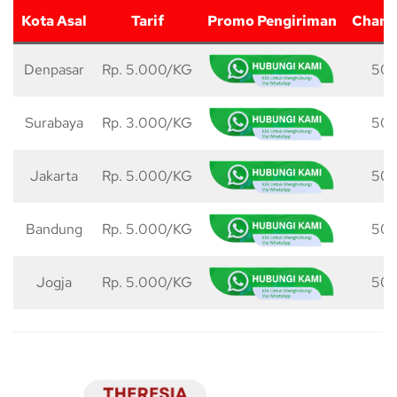
Kota Asal
Tarif
Promo Pengiriman
Charg
Denpasar
Rp. 5.000/KG
50 
Surabaya
Rp. 3.000/KG
50 
Jakarta
Rp. 5.000/KG
50 
Bandung
Rp. 5.000/KG
50 
Jogja
Rp. 5.000/KG
50 