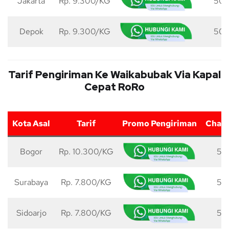
Jakarta
Rp. 9.300/KG
50 
Depok
Rp. 9.300/KG
50 
Tarif Pengiriman Ke Waikabubak Via Kapal
Cepat RoRo
Kota Asal
Tarif
Promo Pengiriman
Charg
Bogor
Rp. 10.300/KG
50
Surabaya
Rp. 7.800/KG
50
Sidoarjo
Rp. 7.800/KG
50