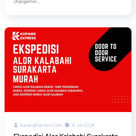
chargemin...
KupangExpress.com
15 Juli 2024