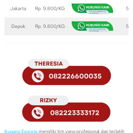
Jakarta
Rp. 9.800/KG
50
Depok
Rp. 9.800/KG
50
Kupang Express
memiliki tim yang profesional dan terlatih