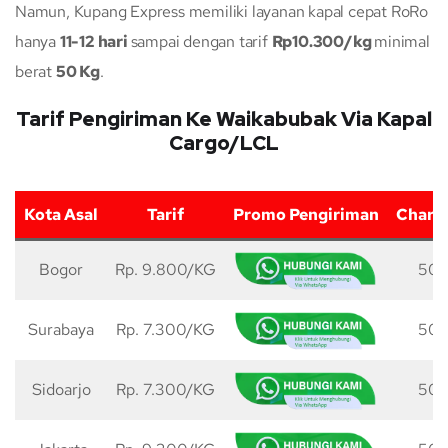
Namun, Kupang Express memiliki layanan kapal cepat RoRo
hanya
11-12 hari
sampai dengan tarif
Rp10.300/kg
minimal
berat
50 Kg
.
Tarif Pengiriman Ke Waikabubak Via Kapal
Cargo/LCL
Kota Asal
Tarif
Promo Pengiriman
Charg
Bogor
Rp. 9.800/KG
50 
Surabaya
Rp. 7.300/KG
50 
Sidoarjo
Rp. 7.300/KG
50 