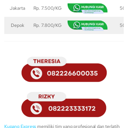
Jakarta
Rp. 7.500/KG
50 
Depok
Rp. 7.800/KG
50 
Kupang Express
memiliki tim yang profesional dan terlatih