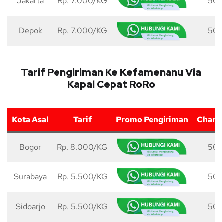
Jakarta
Rp. 7.000/KG
50 
Depok
Rp. 7.000/KG
50 
Tarif Pengiriman Ke Kefamenanu Via
Kapal Cepat RoRo
Kota Asal
Tarif
Promo Pengiriman
Charg
Bogor
Rp. 8.000/KG
50 
Surabaya
Rp. 5.500/KG
50 
Sidoarjo
Rp. 5.500/KG
50 