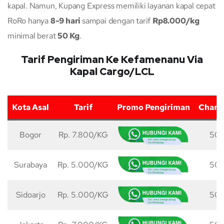
kapal. Namun, Kupang Express memiliki layanan kapal cepat
RoRo hanya
8-9 hari
sampai dengan tarif
Rp8.000/kg
minimal berat
50 Kg
.
Tarif Pengiriman Ke Kefamenanu Via
Kapal Cargo/LCL
Kota Asal
Tarif
Promo Pengiriman
Charg
Bogor
Rp. 7.800/KG
50 
Surabaya
Rp. 5.000/KG
50 
Sidoarjo
Rp. 5.000/KG
50 