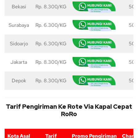
Bekasi
Rp. 8.300/KG
50 
Surabaya
Rp. 6.300/KG
50 
Sidoarjo
Rp. 6.300/KG
50 
Jakarta
Rp. 8.300/KG
50 
Depok
Rp. 8.300/KG
50 
Tarif Pengiriman Ke Rote Via Kapal Cepat
RoRo
Kota Asal
Tarif
Promo Pengiriman
Charg