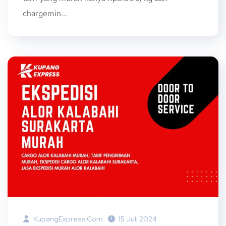
chargemin...
KupangExpress.com
15 Juli 2024