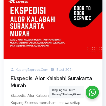
KupangExpress.com
15 Juli 2024
Ekspedisi Alor Kalabahi Surakarta
Murah
Bingung Mau Kirim
Barang?
Hubungi Kami
Ekspedisi Alor Kalabahi Surakarta Murah –
Kupang Express memahami bahwa setiap