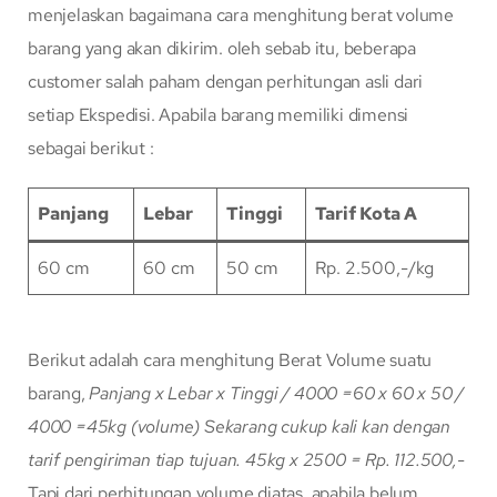
menjelaskan bagaimana cara menghitung berat volume
barang yang akan dikirim. oleh sebab itu, beberapa
customer salah paham dengan perhitungan asli dari
setiap Ekspedisi. Apabila barang memiliki dimensi
sebagai berikut :
Panjang
Lebar
Tinggi
Tarif Kota A
60 cm
60 cm
50 cm
Rp. 2.500,-/kg
Berikut adalah cara menghitung Berat Volume suatu
barang,
Panjang x Lebar x Tinggi / 4000
=60 x 60 x 50 /
4000
=45kg (volume)
Sekarang cukup kali kan dengan
tarif pengiriman tiap tujuan.
45kg x 2500 = Rp. 112.500,-
Tapi dari perhitungan volume diatas, apabila belum