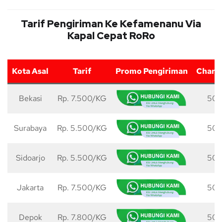
Tarif Pengiriman Ke Kefamenanu Via
Kapal Cepat RoRo
Kota Asal
Tarif
Promo Pengiriman
Charg
Bekasi
Rp. 7.500/KG
50 
Surabaya
Rp. 5.500/KG
50 
Sidoarjo
Rp. 5.500/KG
50 
Jakarta
Rp. 7.500/KG
50 
Depok
Rp. 7.800/KG
50 