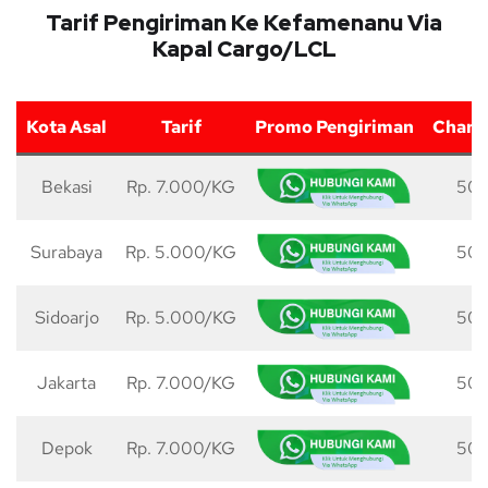
Tarif Pengiriman Ke Kefamenanu Via
Kapal Cargo/LCL
Kota Asal
Tarif
Promo Pengiriman
Charg
Bekasi
Rp. 7.000/KG
50 
Surabaya
Rp. 5.000/KG
50 
Sidoarjo
Rp. 5.000/KG
50 
Jakarta
Rp. 7.000/KG
50 
Depok
Rp. 7.000/KG
50 