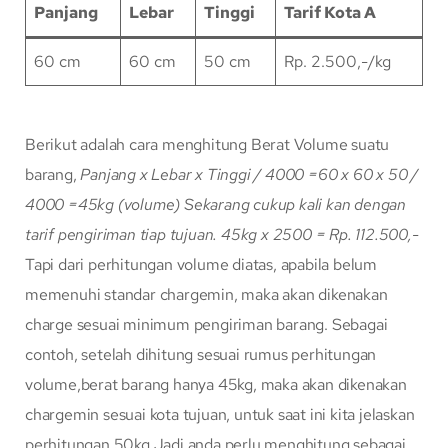
Panjang
Lebar
Tinggi
Tarif Kota A
60 cm
60 cm
50 cm
Rp. 2.500,-/kg
Berikut adalah cara menghitung Berat Volume suatu
barang,
Panjang x Lebar x Tinggi / 4000
=60 x 60 x 50 /
4000
=45kg (volume)
Sekarang cukup kali kan dengan
tarif pengiriman tiap tujuan.
45kg x 2500 = Rp. 112.500,-
Tapi dari perhitungan volume diatas, apabila belum
memenuhi standar chargemin, maka akan dikenakan
charge sesuai minimum pengiriman barang. Sebagai
contoh, setelah dihitung sesuai rumus perhitungan
volume,berat barang hanya 45kg, maka akan dikenakan
chargemin sesuai kota tujuan, untuk saat ini kita jelaskan
perhitungan 50kg Jadi anda perlu menghitung sebagai