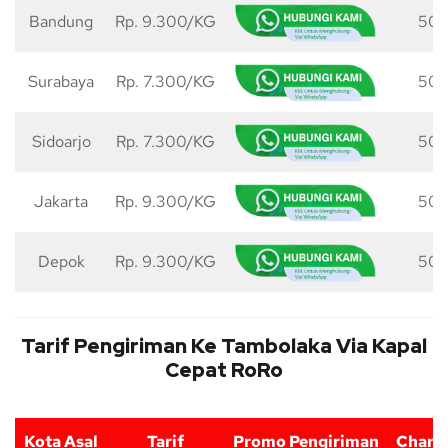
Bandung
Rp. 9.300/KG
50 
Surabaya
Rp. 7.300/KG
50 
Sidoarjo
Rp. 7.300/KG
50 
Jakarta
Rp. 9.300/KG
50 
Depok
Rp. 9.300/KG
50 
Tarif Pengiriman Ke Tambolaka Via Kapal
Cepat RoRo
Kota Asal
Tarif
Promo Pengiriman
Charg