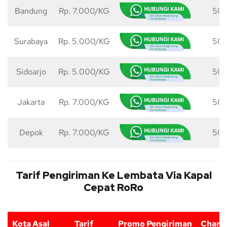
Bandung
Rp. 7.000/KG
50 
Surabaya
Rp. 5.000/KG
50 
Sidoarjo
Rp. 5.000/KG
50 
Jakarta
Rp. 7.000/KG
50 
Depok
Rp. 7.000/KG
50 
Tarif Pengiriman Ke Lembata Via Kapal
Cepat RoRo
Kota Asal
Tarif
Promo Pengiriman
Charg