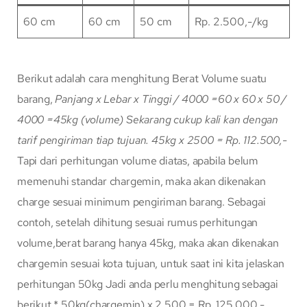
60 cm
60 cm
50 cm
Rp. 2.500,-/kg
Berikut adalah cara menghitung Berat Volume suatu
barang,
Panjang x Lebar x Tinggi / 4000
=60 x 60 x 50 /
4000
=45kg (volume)
Sekarang cukup kali kan dengan
tarif pengiriman tiap tujuan.
45kg x 2500 = Rp. 112.500,-
Tapi dari perhitungan volume diatas, apabila belum
memenuhi standar chargemin, maka akan dikenakan
charge sesuai minimum pengiriman barang. Sebagai
contoh, setelah dihitung sesuai rumus perhitungan
volume,berat barang hanya 45kg, maka akan dikenakan
chargemin sesuai kota tujuan, untuk saat ini kita jelaskan
perhitungan 50kg Jadi anda perlu menghitung sebagai
berikut * 50kg(chargemin) x 2.500 = Rp. 125.000,-