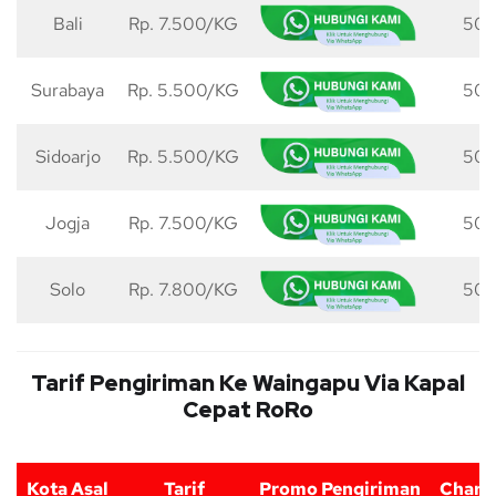
Bali
Rp. 7.500/KG
50 
Surabaya
Rp. 5.500/KG
50 
Sidoarjo
Rp. 5.500/KG
50 
Jogja
Rp. 7.500/KG
50 
Solo
Rp. 7.800/KG
50 
Tarif Pengiriman Ke Waingapu Via Kapal
Cepat RoRo
Kota Asal
Tarif
Promo Pengiriman
Charg