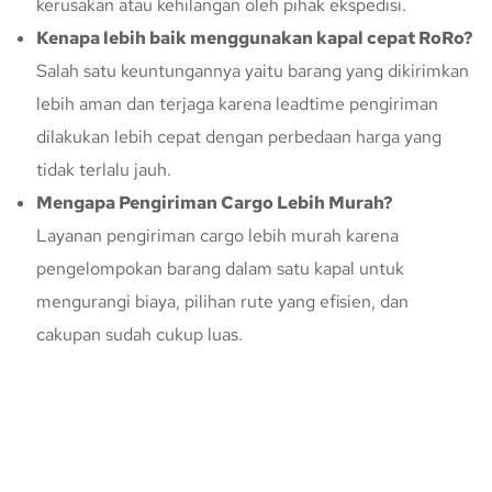
kerusakan atau kehilangan oleh pihak ekspedisi.
Kenapa lebih baik menggunakan kapal cepat RoRo?
Salah satu keuntungannya yaitu barang yang dikirimkan
lebih aman dan terjaga karena leadtime pengiriman
dilakukan lebih cepat dengan perbedaan harga yang
tidak terlalu jauh.
Mengapa Pengiriman Cargo Lebih Murah?
Layanan pengiriman cargo lebih murah karena
pengelompokan barang dalam satu kapal untuk
mengurangi biaya, pilihan rute yang efisien, dan
cakupan sudah cukup luas.
Konsultasi Gratis Dengan Kupang
Express
Bingung Mengenai Pengiriman Via Kupang Express? Silahkan
hubungi marketing Kupang Express dengan klik tombol berikut