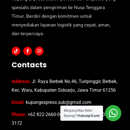
spesialis dalam pengiriman ke Nusa Tenggara
Timur. Berdiri dengan komitmen untuk
menyediakan layanan logistik yang cepat, aman,
dan terpercaya.
Contacts
Address:
Jl. Raya Berbek No.46, Turipinggir, Berbek,
Kec. Waru, Kabupaten Sidoarjo, Jawa Timur 61256
Email:
kupangexpress.sub@gmail.com
Bingung Mau Kirim
Phone:
+62 822-2660-0035 atau +62 822-2333-
Barang?
Hubungi Kami
3172