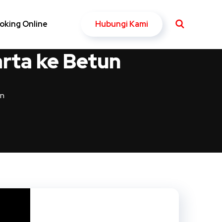
Hubungi Kami
oking Online
arta ke Betun
un