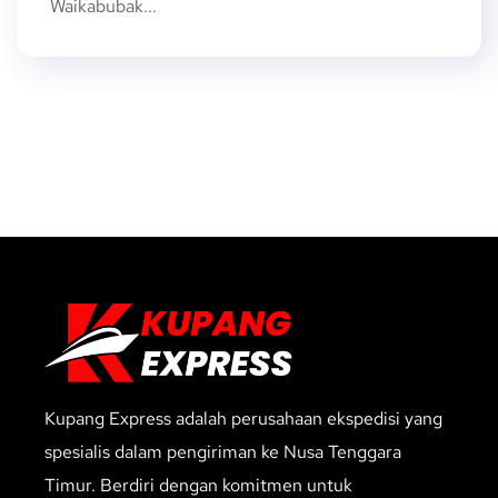
Waikabubak...
Kupang Express adalah perusahaan ekspedisi yang
spesialis dalam pengiriman ke Nusa Tenggara
Timur. Berdiri dengan komitmen untuk