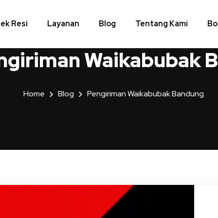
ek Resi
Layanan
Blog
Tentang Kami
Bo
ngiriman Waikabubak 
Home
Blog
Pengiriman Waikabubak Bandung