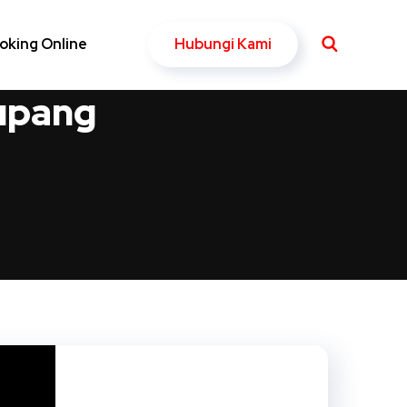
Hubungi Kami
oking Online
upang