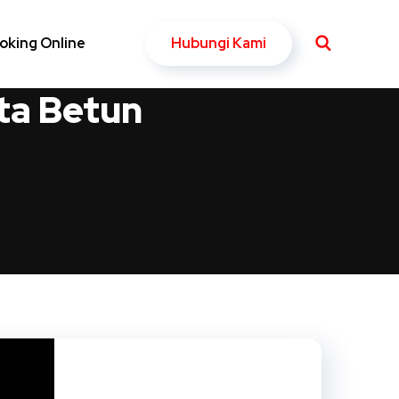
Hubungi Kami
oking Online
ta Betun