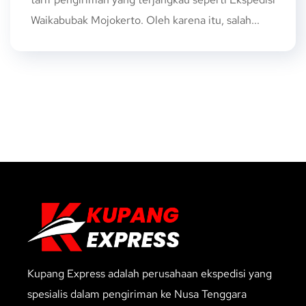
Waikabubak Mojokerto. Oleh karena itu, salah...
Kupang Express adalah perusahaan ekspedisi yang
spesialis dalam pengiriman ke Nusa Tenggara