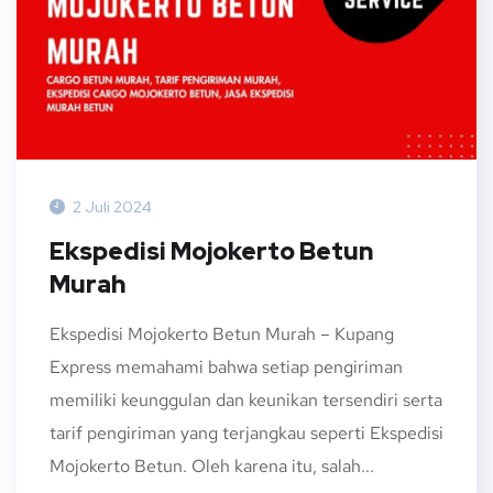
2 Juli 2024
Ekspedisi Mojokerto Betun
Murah
Ekspedisi Mojokerto Betun Murah – Kupang
Express memahami bahwa setiap pengiriman
memiliki keunggulan dan keunikan tersendiri serta
tarif pengiriman yang terjangkau seperti Ekspedisi
Mojokerto Betun. Oleh karena itu, salah...