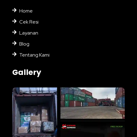
Home
Cek Resi
Layanan
Blog
Tentang Kami
Gallery