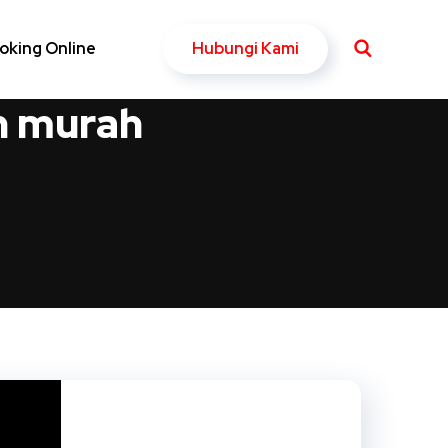
Hubungi Kami
oking Online
n murah