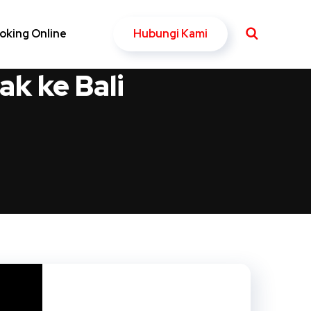
Hubungi Kami
oking Online
k ke Bali