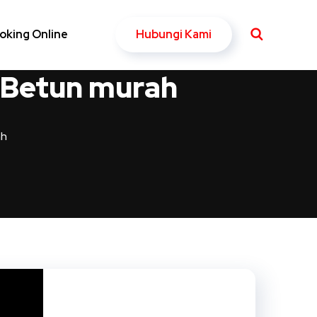
Hubungi Kami
oking Online
e Betun murah
ah