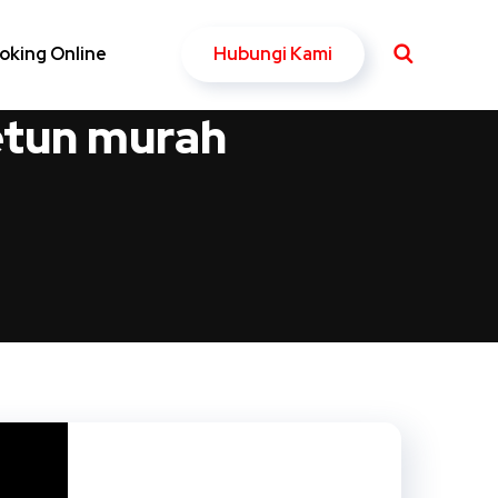
Hubungi Kami
oking Online
Betun murah