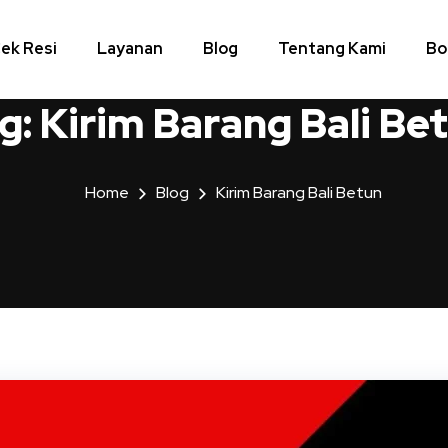
ek Resi
Layanan
Blog
Tentang Kami
Bo
g:
Kirim Barang Bali Be
Home
Blog
Kirim Barang Bali Betun