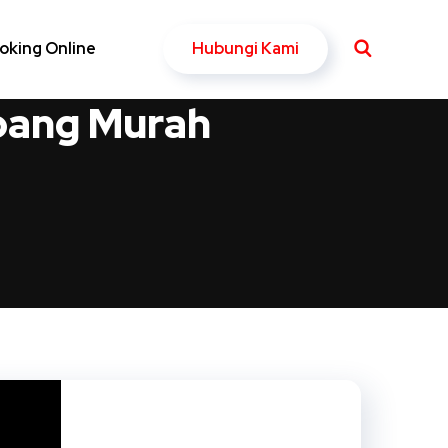
Hubungi Kami
oking Online
pang Murah