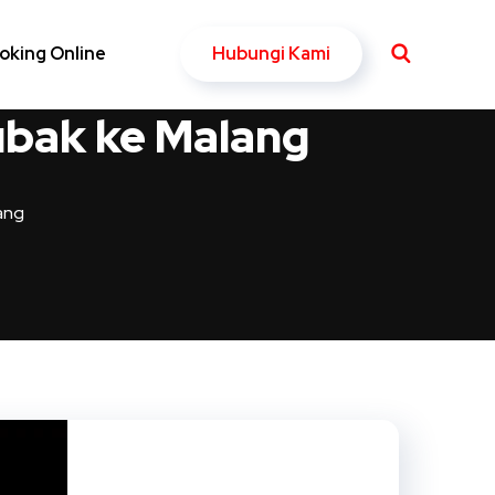
Hubungi Kami
oking Online
ubak ke Malang
ang