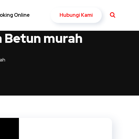
Hubungi Kami
oking Online
a Betun murah
rah