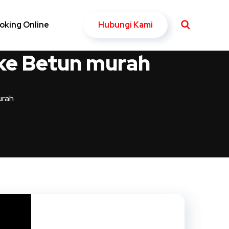
Hubungi Kami
oking Online
 ke Betun murah
urah