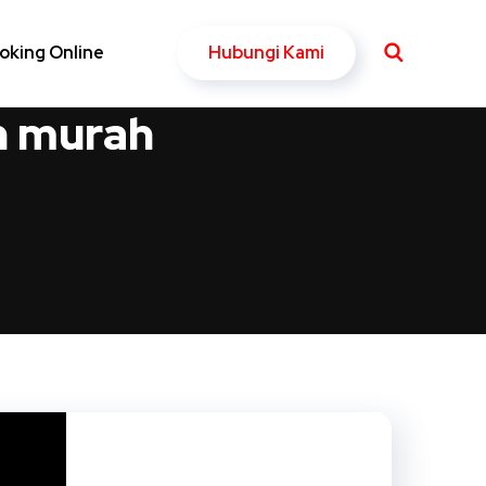
Hubungi Kami
oking Online
n murah