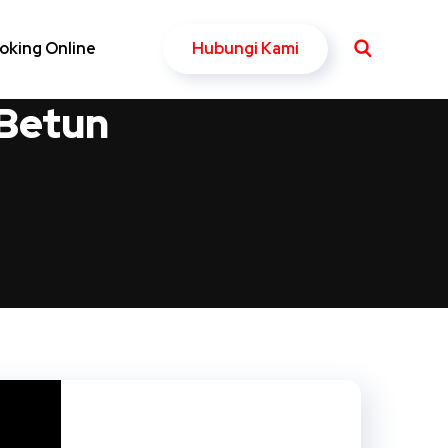
Hubungi Kami
oking Online
 Betun