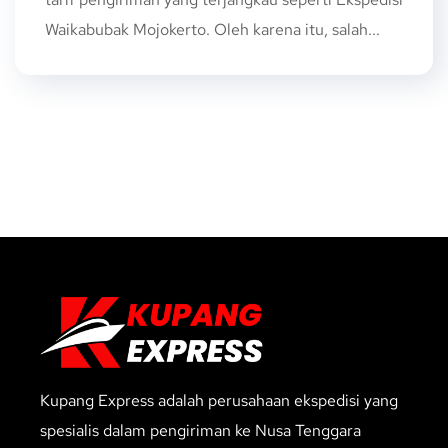
Waikabubak Mojokerto. Oleh karena itu, salah...
Kupang Express adalah perusahaan ekspedisi yang
spesialis dalam pengiriman ke Nusa Tenggara