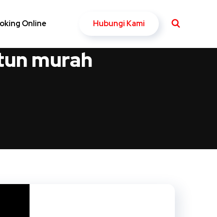
Hubungi Kami
oking Online
etun murah