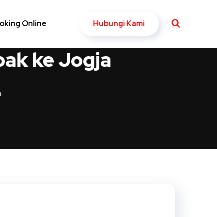
Hubungi Kami
oking Online
bak ke Jogja
a