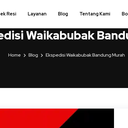
ek Resi
Layanan
Blog
Tentang Kami
Bo
edisi Waikabubak Band
Home
Blog
Ekspedisi Waikabubak Bandung Murah