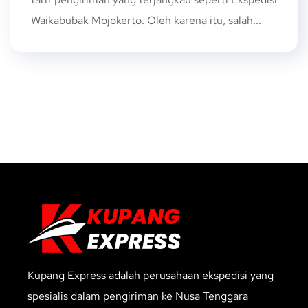
Waikabubak Mojokerto. Oleh karena itu, salah...
Kupang Express adalah perusahaan ekspedisi yang
spesialis dalam pengiriman ke Nusa Tenggara